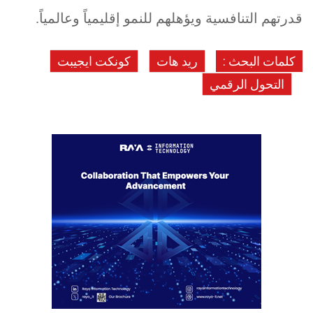
قدرتهم التنافسية ويؤهلهم للنمو إقليمياً وعالمياً.
كلمات البحث :
ريد هات
كونكت ايجيبت
التحول الرقمي