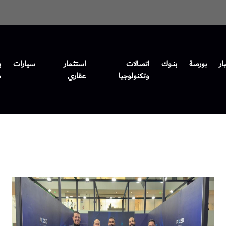
ار
بورصة
بنــوك
اتصالات
استثمار
سيارات
ب
وتكنولوجيا
عقاري
م