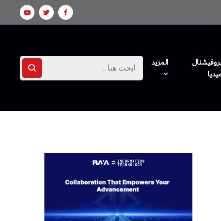
روفيشنال
المزيد
يديا